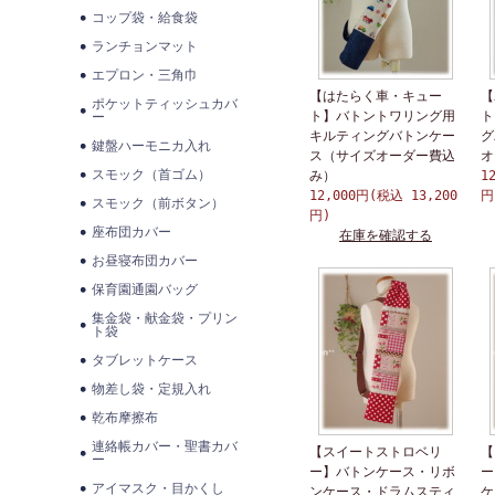
コップ袋・給食袋
ランチョンマット
エプロン・三角巾
【はたらく車・キュー
【
ポケットティッシュカバ
ト】バトントワリング用
ト
ー
キルティングバトンケー
グ
鍵盤ハーモニカ入れ
ス（サイズオーダー費込
オ
スモック（首ゴム）
み）
1
12,000円(税込 13,200
円
スモック（前ボタン）
円)
座布団カバー
在庫を確認する
お昼寝布団カバー
保育園通園バッグ
集金袋・献金袋・プリン
ト袋
タブレットケース
物差し袋・定規入れ
乾布摩擦布
連絡帳カバー・聖書カバ
【スイートストロベリ
【
ー
ー】バトンケース・リボ
ー
アイマスク・目かくし
ンケース・ドラムスティ
ケ