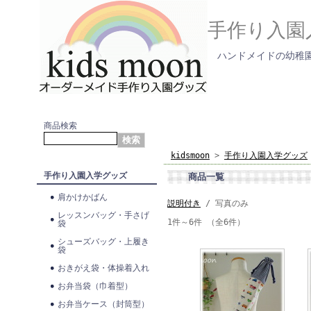
手作り入園
ハンドメイドの幼稚園
商品検索
kidsmoon
>
手作り入園入学グッズ
手作り入園入学グッズ
商品一覧
肩かけかばん
説明付き
/ 写真のみ
レッスンバッグ・手さげ
1件～6件 （全6件）
袋
シューズバッグ・上履き
袋
おきがえ袋・体操着入れ
お弁当袋（巾着型）
お弁当ケース（封筒型）