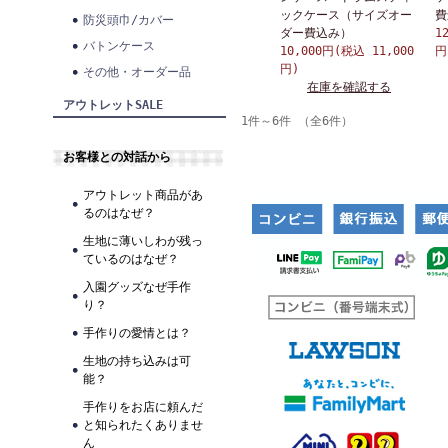
ックケース（サイズオー
費
防災頭巾/カバー
ダー費込み）
1
バトンケース
10,000円(税込 11,000
円
円)
その他・オーダー品
在庫を確認する
アウトレットSALE
1件～6件 （全6件）
お客様との対話から
アウトレット商品があ
るのはなぜ？
生地に薄いしわが残っ
ているのはなぜ？
入園グッズなぜ手作
り？
手作りの愛情とは？
生地の持ち込みは可
能？
手作りをお店に頼んだ
と知られたくありませ
ん