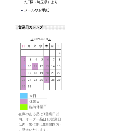
たT様（埼玉県）より
メールやお手紙
営業日カレンダー
＜
2026年8月
＞
日
月
火
水
木
金
土
1
2
3
4
5
6
7
8
9
10
11
12
13
14
15
16
17
18
19
20
21
22
23
24
25
26
27
28
29
30
31
今日
休業日
臨時休業日
在庫のある品は3営業日以
内、オーダー品は10営業日
以内（繁忙期は8週間以内）
に発送いたします。