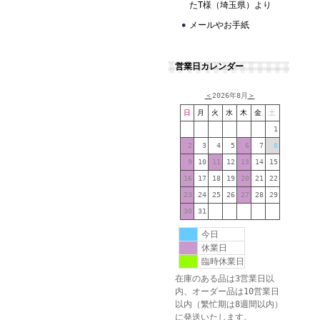
たT様（埼玉県）より
メールやお手紙
営業日カレンダー
＜
2026年8月
＞
日
月
火
水
木
金
土
1
2
3
4
5
6
7
8
9
10
11
12
13
14
15
16
17
18
19
20
21
22
23
24
25
26
27
28
29
30
31
今日
休業日
臨時休業日
在庫のある品は3営業日以
内、オーダー品は10営業日
以内（繁忙期は8週間以内）
に発送いたします。