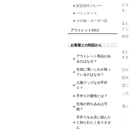
クラ
防災頭巾/カバー
す。
バトンケース
その他・オーダー品
また
とし
アウトレットSALE
自分
お客様との対話から
また
アウトレット商品があ
きま
るのはなぜ？
生地に薄いしわが残っ
①デ
ているのはなぜ？
②大
入園グッズなぜ手作
③ご
り？
ご入
手作りの愛情とは？
生地の持ち込みは可
逆に
能？
手作りをお店に頼んだ
と知られたくありませ
ん