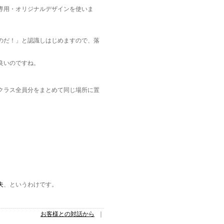
専用・オリジナルデザインを使いま
のだ！」と認識しはじめますので、落
良いのですね。
クラス全員分をまとめて同じ場所に置
。
夫
、というわけです。
お客様との対話から
｜