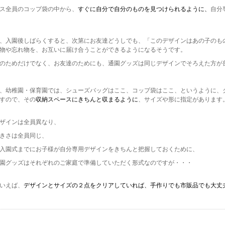
ス全員のコップ袋の中から、
すぐに
自分で自分のものを見つけられるように
、
自分
、入園後しばらくすると、次第にお友達どうしでも、「このデザインはあの子のも
物や忘れ物を、お互いに届け合うことができるようになるそうです。
のためだけでなく、お友達のためにも、通園グッズは同じデザインでそろえた方が
、幼稚園・保育園では、シューズバッグはここ、コップ袋はここ、というように、
すので、その
収納スペースにきちんと収まるように
、サイズや形に指定があります
ザインは全員異なり、
きさは全員同じ、
入園式までにお子様が自分専用デザインをきちんと把握しておくために、
園グッズはそれぞれのご家庭で準備していただく形式なのですが・・・
いえば、
デザインとサイズの２点をクリアしていれば、手作りでも市販品でも大丈