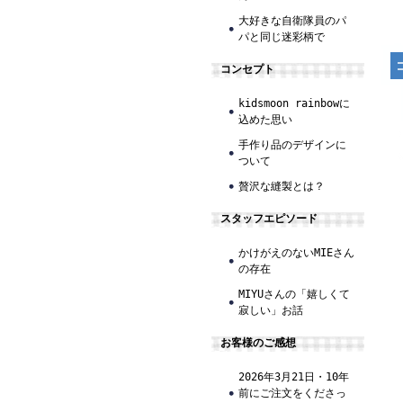
大好きな自衛隊員のパ
パと同じ迷彩柄で
コンセプト
kidsmoon rainbowに
込めた思い
手作り品のデザインに
ついて
贅沢な縫製とは？
スタッフエピソード
かけがえのないMIEさん
の存在
MIYUさんの「嬉しくて
寂しい」お話
お客様のご感想
2026年3月21日・10年
前にご注文をくださっ