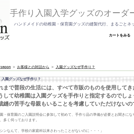
手作り入園入学グッズのオーダ
ハンドメイドの幼稚園・保育園グッズの縫製代行、まるごとネ
カートをみる
dsmoon
>
お客様との対話から
>
入園グッズなぜ手作り？
入園グッズなぜ手作り？
れまで普段の生活には、すべて市販のものを使用してき
うして幼稚園は入園グッズを手作りと指定するのでしょ
裁縫の苦手な母親もいることを考慮していただけないの
園・保育園のご入園説明会に参加して初めて、手作り品の準備が必要とお聞きにな
、多く伺っております。
シンなんて、学校の家庭科以来さわったことがないのに・・・」