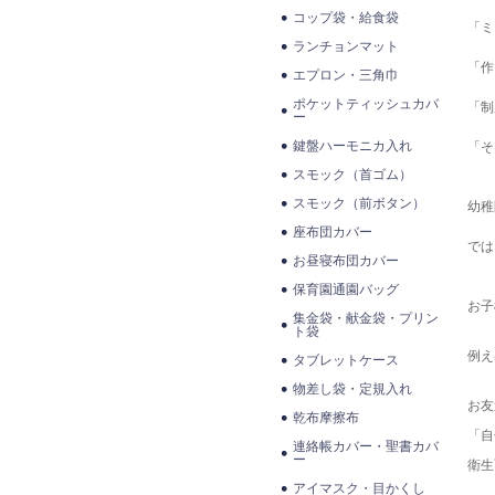
コップ袋・給食袋
「ミ
ランチョンマット
「作
エプロン・三角巾
ポケットティッシュカバ
「制
ー
鍵盤ハーモニカ入れ
「そ
スモック（首ゴム）
スモック（前ボタン）
幼稚
座布団カバー
では
お昼寝布団カバー
保育園通園バッグ
お子
集金袋・献金袋・プリン
ト袋
例え
タブレットケース
物差し袋・定規入れ
お友
乾布摩擦布
「自
連絡帳カバー・聖書カバ
ー
衛生
アイマスク・目かくし