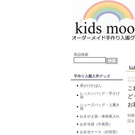
商品検索
ki
手作り入園入学グッズ
肩かけかばん
こ
レッスンバッグ・手さげ
ど
袋
お
シューズバッグ・上履き
袋
幼稚
おきがえ袋・体操着入れ
話を
お弁当袋（巾着型）
「ミ
お弁当ケース（封筒型）