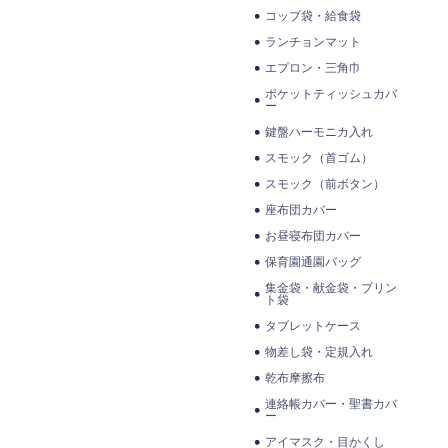
コップ袋・給食袋
ランチョンマット
エプロン・三角巾
ポケットティッシュカバ
ー
鍵盤ハーモニカ入れ
スモック（首ゴム）
スモック（前ボタン）
座布団カバー
お昼寝布団カバー
保育園通園バッグ
集金袋・献金袋・プリン
ト袋
タブレットケース
物差し袋・定規入れ
乾布摩擦布
連絡帳カバー・聖書カバ
ー
アイマスク・目かくし