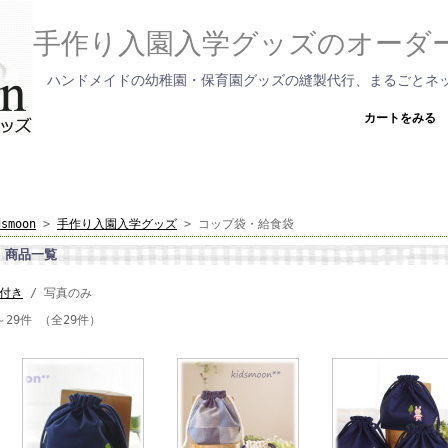
手作り入園入学グッズのオーダ
ハンドメイドの幼稚園・保育園グッズの縫製代行、まるごとネ
カートをみる
dsmoon
>
手作り入園入学グッズ
> コップ袋・給食袋
商品一覧
付き
/ 写真のみ
～29件 （全29件）