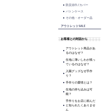
防災頭巾/カバー
バトンケース
その他・オーダー品
アウトレットSALE
お客様との対話から
アウトレット商品があ
るのはなぜ？
生地に薄いしわが残っ
ているのはなぜ？
入園グッズなぜ手作
り？
手作りの愛情とは？
生地の持ち込みは可
能？
手作りをお店に頼んだ
と知られたくありませ
ん