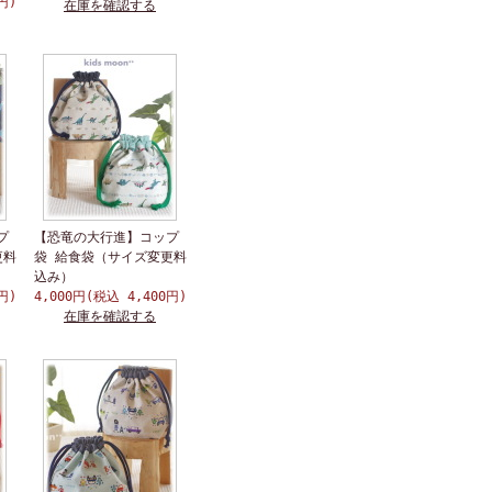
円)
在庫を確認する
プ
【恐竜の大行進】コップ
更料
袋 給食袋（サイズ変更料
込み）
円)
4,000円(税込 4,400円)
在庫を確認する