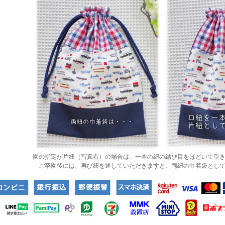
園の指定が片紐（写真右）の場合は、一本の紐の結び目をほどいて引
ご卒園後には、再び紐を通していただきますと、両紐の巾着袋とし