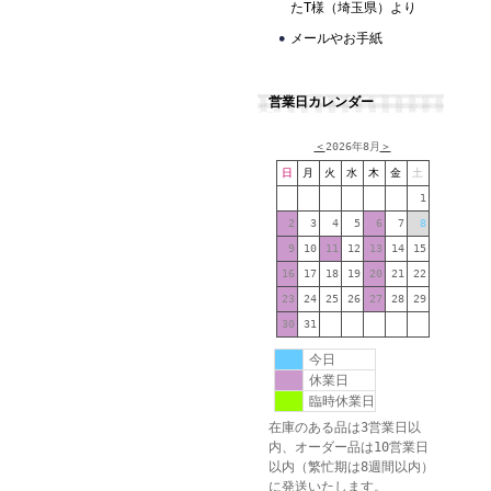
たT様（埼玉県）より
メールやお手紙
営業日カレンダー
＜
2026年8月
＞
日
月
火
水
木
金
土
1
2
3
4
5
6
7
8
9
10
11
12
13
14
15
16
17
18
19
20
21
22
23
24
25
26
27
28
29
30
31
今日
休業日
臨時休業日
在庫のある品は3営業日以
内、オーダー品は10営業日
以内（繁忙期は8週間以内）
に発送いたします。