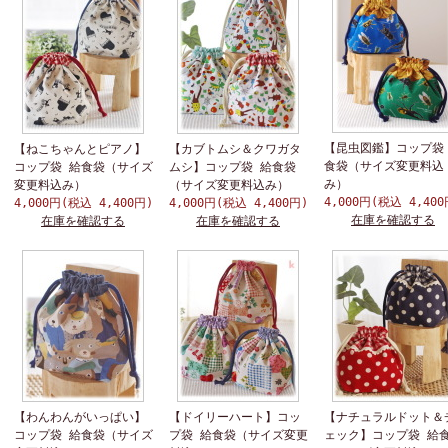
【昆虫図鑑】コップ袋
【ねこちゃんとピアノ】
【カブトムシ＆クワガタ
食袋（サイズ変更料込
コップ袋 給食袋（サイズ
ムシ】コップ袋 給食袋
み）
変更料込み）
（サイズ変更料込み）
4,000円(税込 4,400
4,000円(税込 4,400円)
4,000円(税込 4,400円)
在庫を確認する
在庫を確認する
在庫を確認する
【わんわんがいっぱい】
【ドイリーハート】コッ
【ナチュラルドット＆
コップ袋 給食袋（サイズ
プ袋 給食袋（サイズ変更
ェック】コップ袋 給