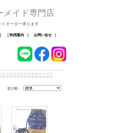
ーメイド専門店
ットオーダー承ります
｜
ご利用案内
｜
お問い合せ
｜
並び順：