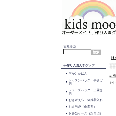
商品検索
ki
手作り入園入学グッズ
肩かけかばん
説明
レッスンバッグ・手さげ
1件
袋
シューズバッグ・上履き
袋
おきがえ袋・体操着入れ
お弁当袋（巾着型）
お弁当ケース（封筒型）