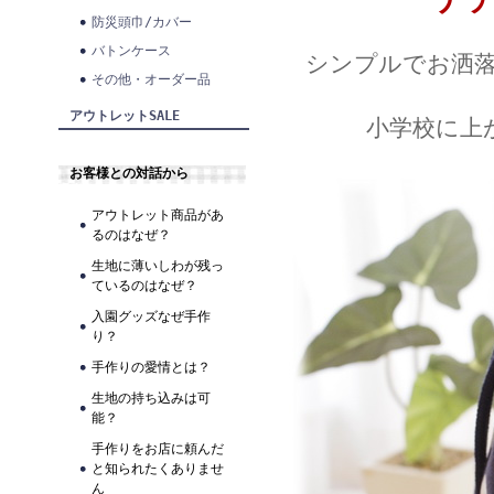
防災頭巾/カバー
バトンケース
シンプルでお洒
その他・オーダー品
アウトレットSALE
小学校に上
お客様との対話から
アウトレット商品があ
るのはなぜ？
生地に薄いしわが残っ
ているのはなぜ？
入園グッズなぜ手作
り？
手作りの愛情とは？
生地の持ち込みは可
能？
手作りをお店に頼んだ
と知られたくありませ
ん