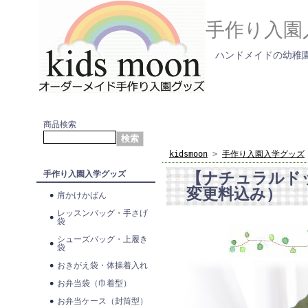
手作り入園
ハンドメイドの幼稚園
商品検索
kidsmoon
>
手作り入園入学グッズ
【ナチュラルド
手作り入園入学グッズ
変更料込み）
肩かけかばん
レッスンバッグ・手さげ
袋
シューズバッグ・上履き
袋
おきがえ袋・体操着入れ
お弁当袋（巾着型）
お弁当ケース（封筒型）