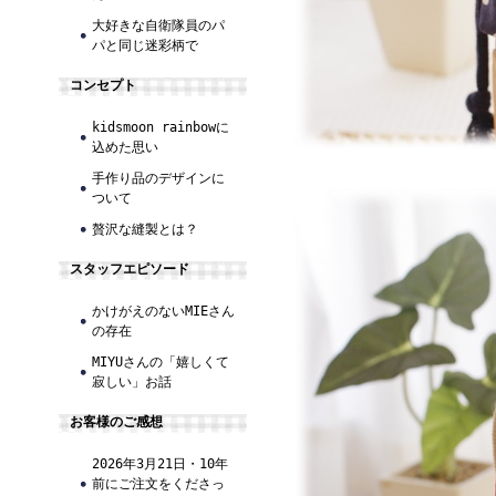
大好きな自衛隊員のパ
パと同じ迷彩柄で
コンセプト
kidsmoon rainbowに
込めた思い
手作り品のデザインに
ついて
贅沢な縫製とは？
スタッフエピソード
かけがえのないMIEさん
の存在
MIYUさんの「嬉しくて
寂しい」お話
お客様のご感想
2026年3月21日・10年
前にご注文をくださっ