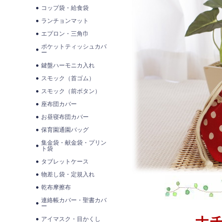
コップ袋・給食袋
ランチョンマット
エプロン・三角巾
ポケットティッシュカバ
ー
鍵盤ハーモニカ入れ
スモック（首ゴム）
スモック（前ボタン）
座布団カバー
お昼寝布団カバー
保育園通園バッグ
集金袋・献金袋・プリン
ト袋
タブレットケース
物差し袋・定規入れ
乾布摩擦布
連絡帳カバー・聖書カバ
ー
ナ
アイマスク・目かくし