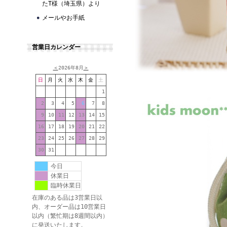
たT様（埼玉県）より
メールやお手紙
営業日カレンダー
＜
2026年8月
＞
日
月
火
水
木
金
土
1
2
3
4
5
6
7
8
9
10
11
12
13
14
15
16
17
18
19
20
21
22
23
24
25
26
27
28
29
30
31
今日
休業日
臨時休業日
在庫のある品は3営業日以
内、オーダー品は10営業日
以内（繁忙期は8週間以内）
に発送いたします。