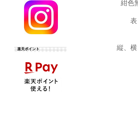
紺色
表
縦、横
楽天ポイント