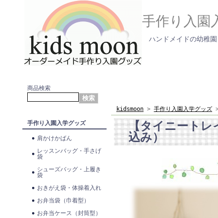
手作り入園
ハンドメイドの幼稚園
商品検索
kidsmoon
>
手作り入園入学グッズ
【タイニートレ
手作り入園入学グッズ
込み）
肩かけかばん
レッスンバッグ・手さげ
袋
シューズバッグ・上履き
袋
おきがえ袋・体操着入れ
お弁当袋（巾着型）
お弁当ケース（封筒型）