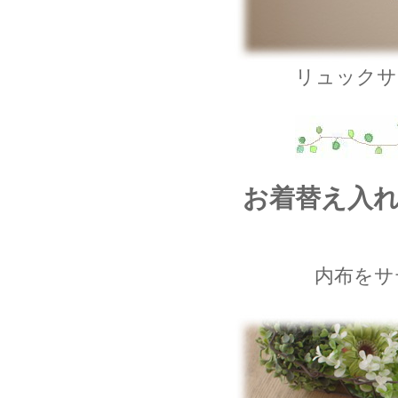
リュックサ
お着替え入
内布をサ