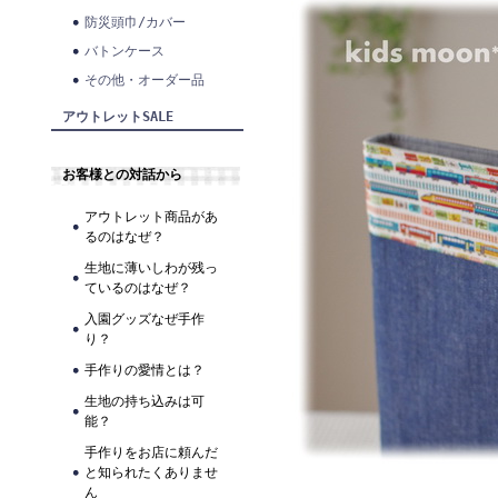
防災頭巾/カバー
バトンケース
その他・オーダー品
アウトレットSALE
お客様との対話から
アウトレット商品があ
るのはなぜ？
生地に薄いしわが残っ
ているのはなぜ？
入園グッズなぜ手作
り？
手作りの愛情とは？
生地の持ち込みは可
能？
手作りをお店に頼んだ
と知られたくありませ
ん