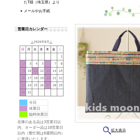
たT様（埼玉県）より
メールやお手紙
営業日カレンダー
＜
2026年8月
＞
日
月
火
水
木
金
土
1
2
3
4
5
6
7
8
9
10
11
12
13
14
15
16
17
18
19
20
21
22
23
24
25
26
27
28
29
30
31
今日
休業日
臨時休業日
在庫のある品は3営業日以
内、オーダー品は10営業日
拡大表示
以内（繁忙期は8週間以内）
に発送いたします。