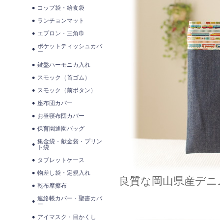
コップ袋・給食袋
ランチョンマット
エプロン・三角巾
ポケットティッシュカバ
ー
鍵盤ハーモニカ入れ
スモック（首ゴム）
スモック（前ボタン）
座布団カバー
お昼寝布団カバー
保育園通園バッグ
集金袋・献金袋・プリン
ト袋
タブレットケース
物差し袋・定規入れ
良質な岡山県産デニ
乾布摩擦布
連絡帳カバー・聖書カバ
ー
アイマスク・目かくし