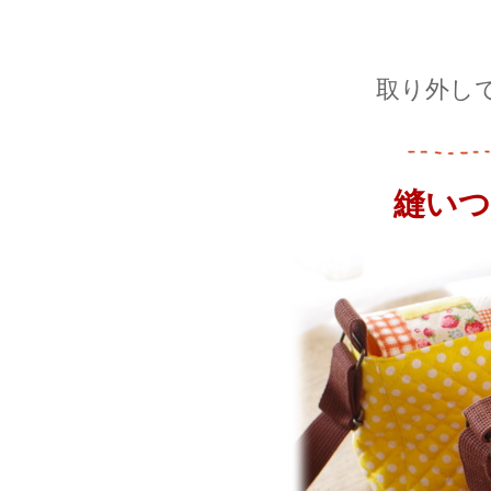
取り外し
縫いつ