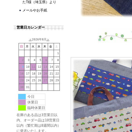
たT様（埼玉県）より
メールやお手紙
営業日カレンダー
＜
2026年8月
＞
日
月
火
水
木
金
土
1
2
3
4
5
6
7
8
9
10
11
12
13
14
15
16
17
18
19
20
21
22
23
24
25
26
27
28
29
30
31
今日
休業日
臨時休業日
在庫のある品は3営業日以
内、オーダー品は10営業日
以内（繁忙期は8週間以内）
に発送いたします。