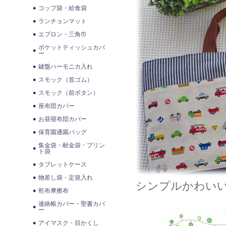
コップ袋・給食袋
ランチョンマット
エプロン・三角巾
ポケットティッシュカバ
ー
鍵盤ハーモニカ入れ
スモック（首ゴム）
スモック（前ボタン）
座布団カバー
お昼寝布団カバー
保育園通園バッグ
集金袋・献金袋・プリン
ト袋
タブレットケース
物差し袋・定規入れ
シンプルかわいい
乾布摩擦布
連絡帳カバー・聖書カバ
ー
アイマスク・目かくし