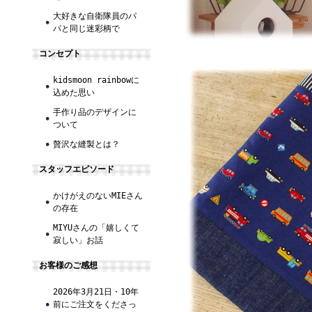
大好きな自衛隊員のパ
パと同じ迷彩柄で
コンセプト
kidsmoon rainbowに
込めた思い
手作り品のデザインに
ついて
贅沢な縫製とは？
スタッフエピソード
かけがえのないMIEさん
の存在
MIYUさんの「嬉しくて
寂しい」お話
お客様のご感想
2026年3月21日・10年
前にご注文をくださっ