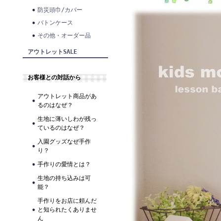
防災頭巾/カバー
バトンケース
その他・オーダー品
アウトレットSALE
お客様との対話から
アウトレット商品があ
るのはなぜ？
生地に薄いしわが残っ
ているのはなぜ？
入園グッズなぜ手作
り？
手作りの愛情とは？
生地の持ち込みは可
能？
手作りをお店に頼んだ
と知られたくありませ
ん