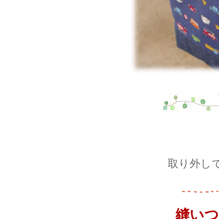
取り外し
縫いつ