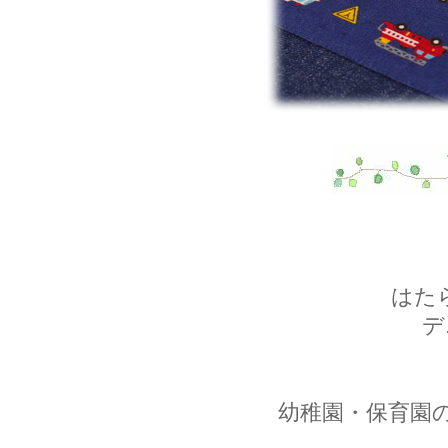
はた
デ
幼稚園・保育園