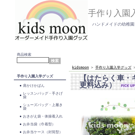
手作り入園
ハンドメイドの幼稚園
商品検索
kidsmoon
>
手作り入園入学グッズ
【はたらく車・
手作り入園入学グッズ
更料込み）
肩かけかばん
レッスンバッグ・手さげ
袋
シューズバッグ・上履き
袋
おきがえ袋・体操着入れ
お弁当袋（巾着型）
お弁当ケース（封筒型）