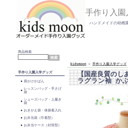
手作り入園
ハンドメイドの幼稚園
商品検索
kidsmoon
>
手作り入園入学グッズ
【国産良質のし
手作り入園入学グッズ
ラグラン袖 か
肩かけかばん
レッスンバッグ・手さげ
袋
シューズバッグ・上履き
袋
おきがえ袋・体操着入れ
お弁当袋（巾着型）
お弁当ケース（封筒型）