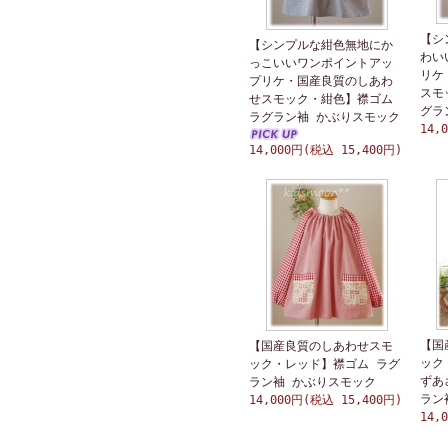
【シ
【シンプルな紺色無地にか
わい
っこいいワンポイントアッ
リケ
プリケ・国産良質のしあわ
スモ
せスモック・紺色】襟ゴム
グラ
ラグラン袖 かぶりスモック
14,
14,000円(税込 15,400円)
【国
【国産良質のしあわせスモ
ック
ック・レッド】襟ゴム ラグ
ずあ
ラン袖 かぶりスモック
ラン
14,000円(税込 15,400円)
14,