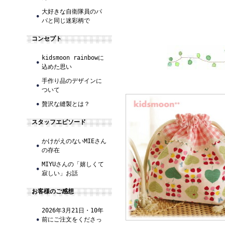
大好きな自衛隊員のパ
パと同じ迷彩柄で
コンセプト
kidsmoon rainbowに
込めた思い
手作り品のデザインに
ついて
贅沢な縫製とは？
スタッフエピソード
かけがえのないMIEさん
の存在
MIYUさんの「嬉しくて
寂しい」お話
お客様のご感想
2026年3月21日・10年
前にご注文をくださっ