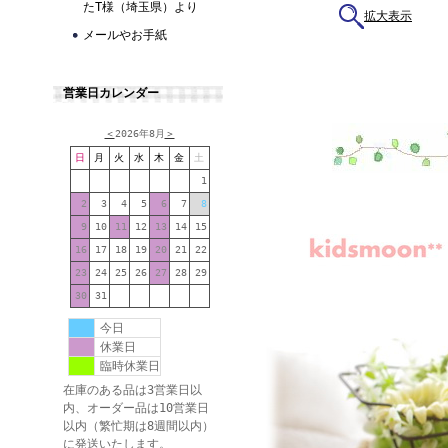
たT様（埼玉県）より
拡大表示
メールやお手紙
営業日カレンダー
＜
2026年8月
＞
日
月
火
水
木
金
土
1
2
3
4
5
6
7
8
9
10
11
12
13
14
15
16
17
18
19
20
21
22
23
24
25
26
27
28
29
30
31
今日
休業日
臨時休業日
在庫のある品は3営業日以
内、オーダー品は10営業日
以内（繁忙期は8週間以内）
に発送いたします。