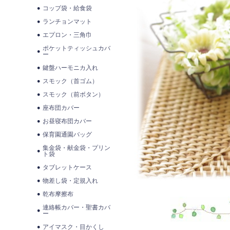
コップ袋・給食袋
ランチョンマット
エプロン・三角巾
ポケットティッシュカバ
ー
鍵盤ハーモニカ入れ
スモック（首ゴム）
スモック（前ボタン）
座布団カバー
お昼寝布団カバー
保育園通園バッグ
集金袋・献金袋・プリン
ト袋
タブレットケース
物差し袋・定規入れ
乾布摩擦布
連絡帳カバー・聖書カバ
ー
アイマスク・目かくし