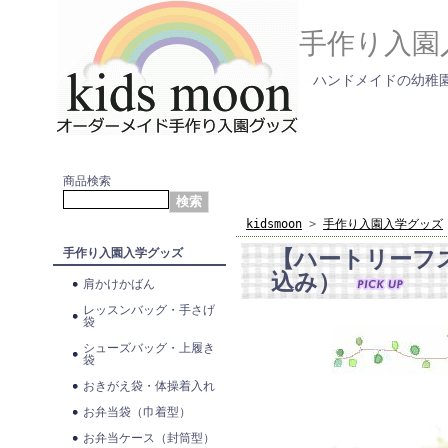
手作り入園
ハンドメイドの幼稚園
商品検索
kidsmoon
>
手作り入園入学グッズ
【ハートリーフ
手作り入園入学グッズ
込み）
肩かけかばん
レッスンバッグ・手さげ
袋
シューズバッグ・上履き
袋
おきがえ袋・体操着入れ
お弁当袋（巾着型）
お弁当ケース（封筒型）