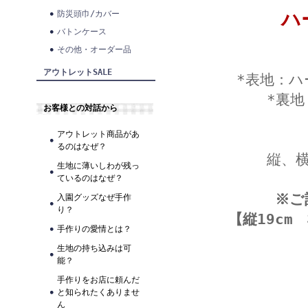
ハ
防災頭巾/カバー
バトンケース
その他・オーダー品
アウトレットSALE
*表地：ハ
*裏
お客様との対話から
アウトレット商品があ
るのはなぜ？
縦、
生地に薄いしわが残っ
ているのはなぜ？
※ご
入園グッズなぜ手作
り？
【縦19cm
手作りの愛情とは？
生地の持ち込みは可
能？
手作りをお店に頼んだ
と知られたくありませ
ん