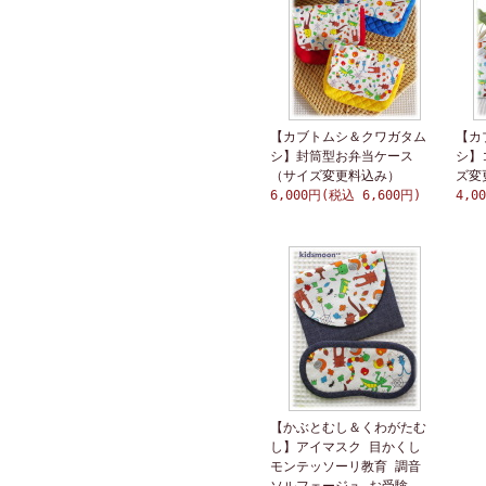
【カブトムシ＆クワガタム
【カ
シ】封筒型お弁当ケース
シ】
（サイズ変更料込み）
ズ変
6,000円(税込 6,600円)
4,0
【かぶとむし＆くわがたむ
し】アイマスク 目かくし
モンテッソーリ教育 調音