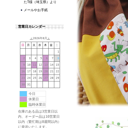
たT様（埼玉県）より
メールやお手紙
営業日カレンダー
＜
2026年8月
＞
日
月
火
水
木
金
土
1
2
3
4
5
6
7
8
9
10
11
12
13
14
15
16
17
18
19
20
21
22
23
24
25
26
27
28
29
30
31
今日
休業日
臨時休業日
在庫のある品は3営業日以
内、オーダー品は10営業日
以内（繁忙期は8週間以内）
に発送いたします。