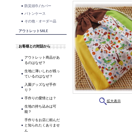
防災頭巾/カバー
バトンケース
その他・オーダー品
アウトレットSALE
お客様との対話から
アウトレット商品があ
るのはなぜ？
生地に薄いしわが残っ
ているのはなぜ？
入園グッズなぜ手作
り？
手作りの愛情とは？
拡大表示
生地の持ち込みは可
能？
手作りをお店に頼んだ
と知られたくありませ
ん