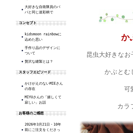
大好きな自衛隊員のパ
パと同じ迷彩柄で
コンセプト
kidsmoon rainbowに
か
込めた思い
手作り品のデザインに
昆虫大好きなお
ついて
贅沢な縫製とは？
かぶとむ
スタッフエピソード
かけがえのないMIEさん
可
の存在
MIYUさんの「嬉しくて
寂しい」お話
カラ
お客様のご感想
2026年3月21日・10年
前にご注文をくださっ