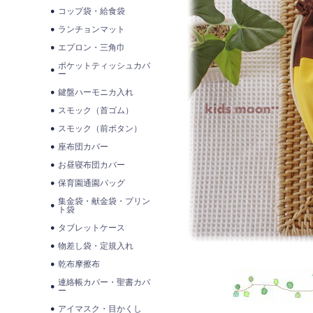
コップ袋・給食袋
ランチョンマット
エプロン・三角巾
ポケットティッシュカバ
ー
鍵盤ハーモニカ入れ
スモック（首ゴム）
スモック（前ボタン）
座布団カバー
お昼寝布団カバー
保育園通園バッグ
集金袋・献金袋・プリン
ト袋
タブレットケース
物差し袋・定規入れ
乾布摩擦布
連絡帳カバー・聖書カバ
ー
アイマスク・目かくし