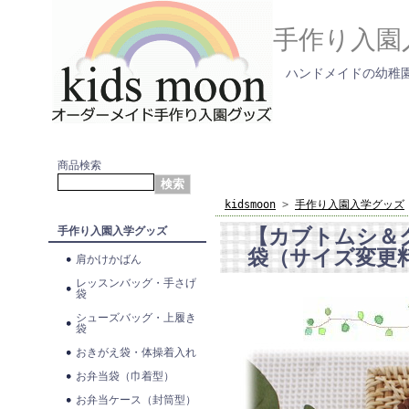
手作り入園
ハンドメイドの幼稚園
商品検索
kidsmoon
>
手作り入園入学グッズ
【カブトムシ＆
手作り入園入学グッズ
袋（サイズ変更
肩かけかばん
レッスンバッグ・手さげ
袋
シューズバッグ・上履き
袋
おきがえ袋・体操着入れ
お弁当袋（巾着型）
お弁当ケース（封筒型）