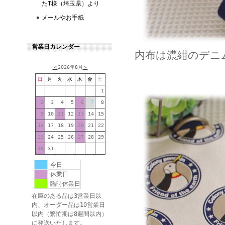
たT様（埼玉県）より
メールやお手紙
営業日カレンダー
内布は濃紺のデニ
＜
2026年8月
＞
日
月
火
水
木
金
土
1
2
3
4
5
6
7
8
9
10
11
12
13
14
15
16
17
18
19
20
21
22
23
24
25
26
27
28
29
30
31
今日
休業日
臨時休業日
在庫のある品は3営業日以
内、オーダー品は10営業日
以内（繁忙期は8週間以内）
に発送いたします。