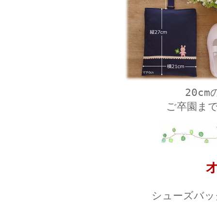
20c
ご卒園ま
シューズバッ