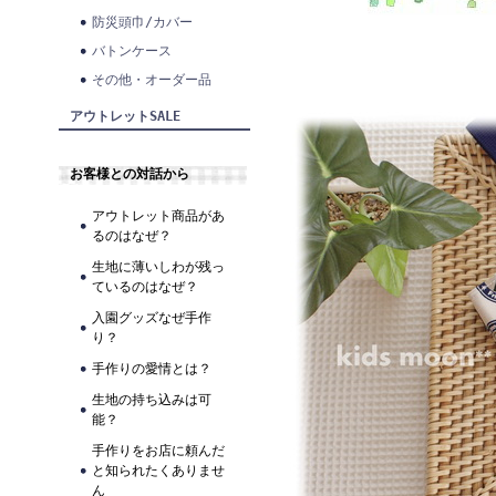
防災頭巾/カバー
バトンケース
その他・オーダー品
アウトレットSALE
お客様との対話から
アウトレット商品があ
るのはなぜ？
生地に薄いしわが残っ
ているのはなぜ？
入園グッズなぜ手作
り？
手作りの愛情とは？
生地の持ち込みは可
能？
手作りをお店に頼んだ
と知られたくありませ
ん