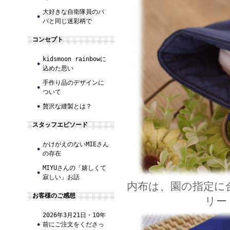
大好きな自衛隊員のパ
パと同じ迷彩柄で
コンセプト
kidsmoon rainbowに
込めた思い
手作り品のデザインに
ついて
贅沢な縫製とは？
スタッフエピソード
かけがえのないMIEさん
の存在
MIYUさんの「嬉しくて
寂しい」お話
内布は、園の指定に
お客様のご感想
リー
2026年3月21日・10年
前にご注文をくださっ