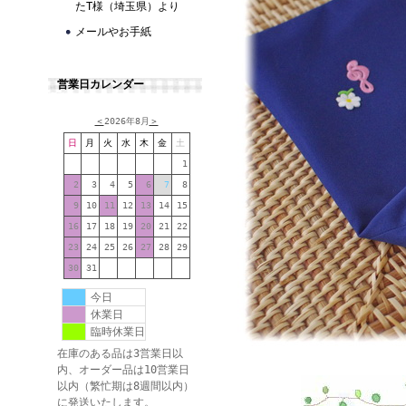
たT様（埼玉県）より
メールやお手紙
営業日カレンダー
＜
2026年8月
＞
日
月
火
水
木
金
土
1
2
3
4
5
6
7
8
9
10
11
12
13
14
15
16
17
18
19
20
21
22
23
24
25
26
27
28
29
30
31
今日
休業日
臨時休業日
在庫のある品は3営業日以
内、オーダー品は10営業日
以内（繁忙期は8週間以内）
に発送いたします。