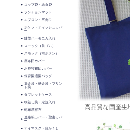
コップ袋・給食袋
ランチョンマット
エプロン・三角巾
ポケットティッシュカバ
ー
鍵盤ハーモニカ入れ
スモック（首ゴム）
スモック（前ボタン）
座布団カバー
お昼寝布団カバー
保育園通園バッグ
集金袋・献金袋・プリン
ト袋
タブレットケース
物差し袋・定規入れ
高品質な国産生
乾布摩擦布
連絡帳カバー・聖書カバ
ー
アイマスク・目かくし