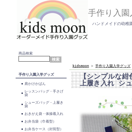
手作り入園
ハンドメイドの幼稚園
商品検索
kidsmoon
>
手作り入園入学グッズ
【シンプルな紺
手作り入園入学グッズ
上履き入れ シ
肩かけかばん
レッスンバッグ・手さげ
袋
シューズバッグ・上履き
袋
おきがえ袋・体操着入れ
お弁当袋（巾着型）
お弁当ケース（封筒型）