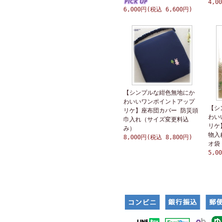
4,0
6,000円(税込 6,600円)
【シンプルな紺色無地にか
わいいワンポイントアップ
【シ
リケ】座布団カバー 防災頭
わい
巾入れ（サイズ変更料込
リケ
み）
物入
8,000円(税込 8,800円)
オ袋
5,0