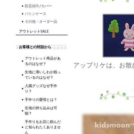
防災頭巾/カバー
バトンケース
その他・オーダー品
アウトレットSALE
お客様との対話から
アウトレット商品があ
アップリケは、お散
るのはなぜ？
生地に薄いしわが残っ
ているのはなぜ？
入園グッズなぜ手作
り？
手作りの愛情とは？
生地の持ち込みは可
能？
手作りをお店に頼んだ
と知られたくありませ
ん