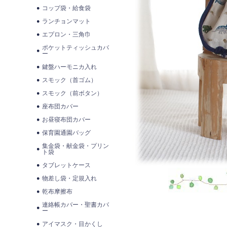
コップ袋・給食袋
ランチョンマット
エプロン・三角巾
ポケットティッシュカバ
ー
鍵盤ハーモニカ入れ
スモック（首ゴム）
スモック（前ボタン）
座布団カバー
お昼寝布団カバー
保育園通園バッグ
集金袋・献金袋・プリン
ト袋
タブレットケース
物差し袋・定規入れ
乾布摩擦布
連絡帳カバー・聖書カバ
ー
アイマスク・目かくし