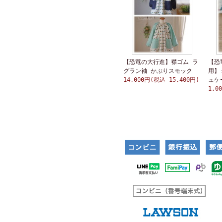
【恐竜の大行進】襟ゴム ラ
【恐
グラン袖 かぶりスモック
用】
14,000円(税込 15,400円)
ュケ
1,0