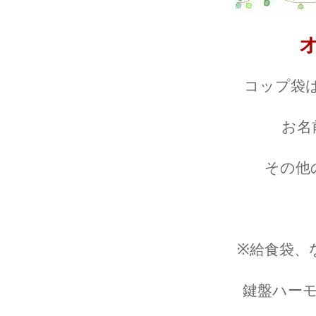
コップ袋
お名
その他
※給食袋、
鍵盤ハー