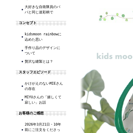
大好きな自衛隊員のパ
パと同じ迷彩柄で
コンセプト
kidsmoon rainbowに
込めた思い
手作り品のデザインに
ついて
贅沢な縫製とは？
スタッフエピソード
かけがえのないMIEさん
の存在
MIYUさんの「嬉しくて
寂しい」お話
お客様のご感想
2026年3月21日・10年
前にご注文をくださっ