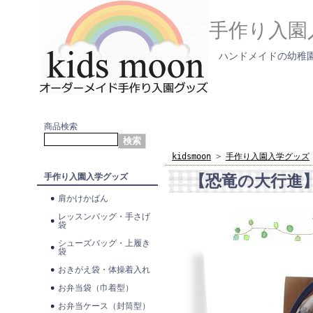
手作り入園
ハンドメイドの幼稚園
商品検索
kidsmoon
>
手作り入園入学グッズ
【恐竜の大行進
手作り入園入学グッズ
肩かけかばん
レッスンバッグ・手さげ
袋
シューズバッグ・上履き
袋
おきがえ袋・体操着入れ
お弁当袋（巾着型）
お弁当ケース（封筒型）