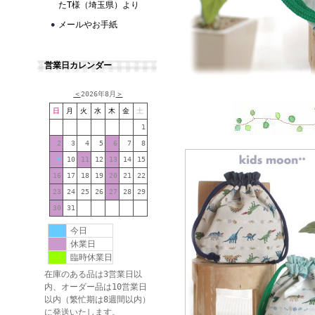
たT様（埼玉県）より
メールやお手紙
営業日カレンダー
＜
2026年8月
＞
日
月
火
水
木
金
土
1
2
3
4
5
6
7
8
9
10
11
12
13
14
15
16
17
18
19
20
21
22
23
24
25
26
27
28
29
30
31
今日
休業日
臨時休業日
在庫のある品は3営業日以
内、オーダー品は10営業日
以内（繁忙期は8週間以内）
に発送いたします。