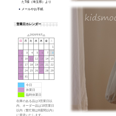
たT様（埼玉県）より
メールやお手紙
営業日カレンダー
＜
2026年8月
＞
日
月
火
水
木
金
土
1
2
3
4
5
6
7
8
9
10
11
12
13
14
15
16
17
18
19
20
21
22
23
24
25
26
27
28
29
30
31
今日
休業日
臨時休業日
在庫のある品は3営業日以
内、オーダー品は10営業日
以内（繁忙期は8週間以内）
に発送いたします。