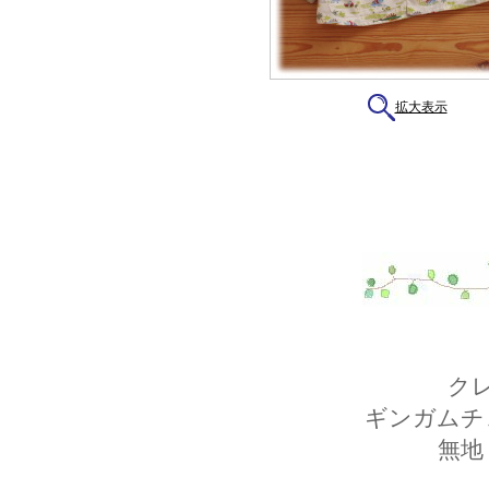
拡大表示
ク
ギンガムチ
無地