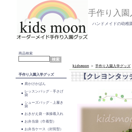
手作り入園
ハンドメイドの幼稚園
商品検索
kidsmoon
>
手作り入園入学グッズ
【クレヨンタッ
手作り入園入学グッズ
肩かけかばん
レッスンバッグ・手さげ
袋
シューズバッグ・上履き
袋
おきがえ袋・体操着入れ
お弁当袋（巾着型）
お弁当ケース（封筒型）