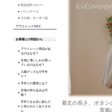
防災頭巾/カバー
バトンケース
その他・オーダー品
アウトレットSALE
お客様との対話から
アウトレット商品があ
るのはなぜ？
生地に薄いしわが残っ
ているのはなぜ？
入園グッズなぜ手作
り？
手作りの愛情とは？
生地の持ち込みは可
能？
着丈の長さ、ボタン
手作りをお店に頼んだ
と知られたくありませ
育園
ん