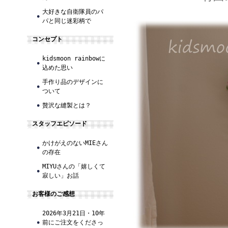
大好きな自衛隊員のパ
パと同じ迷彩柄で
コンセプト
kidsmoon rainbowに
込めた思い
手作り品のデザインに
ついて
贅沢な縫製とは？
スタッフエピソード
かけがえのないMIEさん
の存在
MIYUさんの「嬉しくて
寂しい」お話
お客様のご感想
2026年3月21日・10年
前にご注文をくださっ