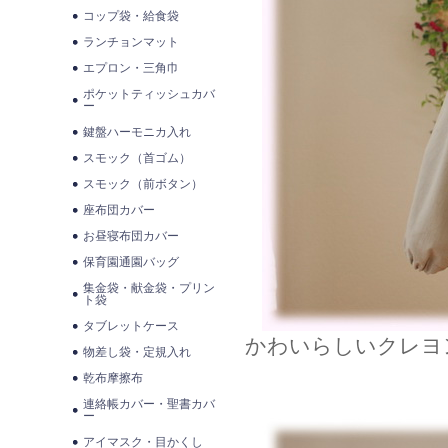
コップ袋・給食袋
ランチョンマット
エプロン・三角巾
ポケットティッシュカバ
ー
鍵盤ハーモニカ入れ
スモック（首ゴム）
スモック（前ボタン）
座布団カバー
お昼寝布団カバー
保育園通園バッグ
集金袋・献金袋・プリン
ト袋
タブレットケース
かわいらしいクレヨ
物差し袋・定規入れ
乾布摩擦布
連絡帳カバー・聖書カバ
ー
アイマスク・目かくし