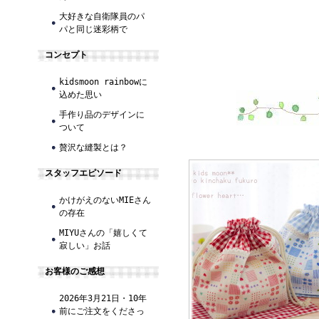
大好きな自衛隊員のパ
パと同じ迷彩柄で
コンセプト
kidsmoon rainbowに
込めた思い
手作り品のデザインに
ついて
贅沢な縫製とは？
スタッフエピソード
かけがえのないMIEさん
の存在
MIYUさんの「嬉しくて
寂しい」お話
お客様のご感想
2026年3月21日・10年
前にご注文をくださっ