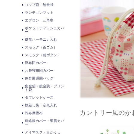
コップ袋・給食袋
ランチョンマット
エプロン・三角巾
ポケットティッシュカバ
ー
鍵盤ハーモニカ入れ
スモック（首ゴム）
スモック（前ボタン）
座布団カバー
お昼寝布団カバー
保育園通園バッグ
集金袋・献金袋・プリン
ト袋
タブレットケース
物差し袋・定規入れ
カントリー風のか
乾布摩擦布
連絡帳カバー・聖書カバ
ー
アイマスク・目かくし