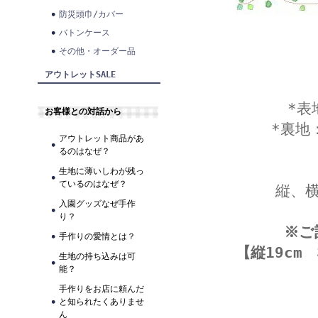
防災頭巾/カバー
バトンケース
その他・オーダー品
アウトレットSALE
*表
お客様との対話から
*裏地
アウトレット商品があ
るのはなぜ？
生地に薄いしわが残っ
ているのはなぜ？
縦、
入園グッズなぜ手作
り？
※ご
手作りの愛情とは？
【縦19cm
生地の持ち込みは可
能？
手作りをお店に頼んだ
と知られたくありませ
ん