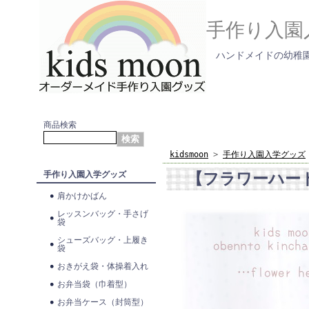
手作り入園
ハンドメイドの幼稚園
商品検索
kidsmoon
>
手作り入園入学グッズ
【フラワーハー
手作り入園入学グッズ
肩かけかばん
レッスンバッグ・手さげ
袋
シューズバッグ・上履き
袋
おきがえ袋・体操着入れ
お弁当袋（巾着型）
お弁当ケース（封筒型）