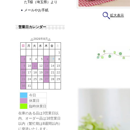
たT様（埼玉県）より
メールやお手紙
拡大表示
営業日カレンダー
＜
2026年8月
＞
日
月
火
水
木
金
土
1
2
3
4
5
6
7
8
9
10
11
12
13
14
15
16
17
18
19
20
21
22
23
24
25
26
27
28
29
30
31
今日
休業日
臨時休業日
在庫のある品は3営業日以
内、オーダー品は10営業日
以内（繁忙期は8週間以内）
に発送いたします。