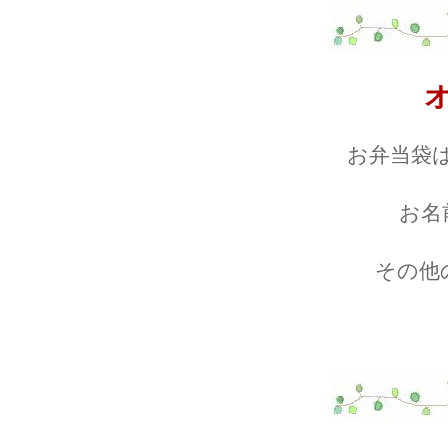
お弁当袋
お名
その他