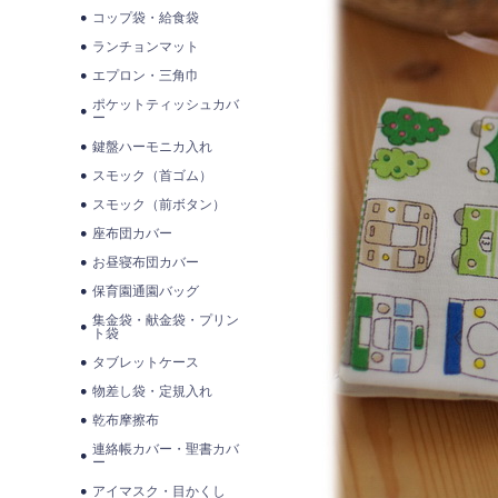
コップ袋・給食袋
ランチョンマット
エプロン・三角巾
ポケットティッシュカバ
ー
鍵盤ハーモニカ入れ
スモック（首ゴム）
スモック（前ボタン）
座布団カバー
お昼寝布団カバー
保育園通園バッグ
集金袋・献金袋・プリン
ト袋
タブレットケース
物差し袋・定規入れ
乾布摩擦布
連絡帳カバー・聖書カバ
ー
アイマスク・目かくし