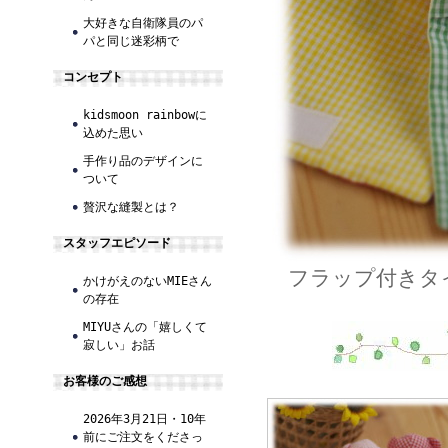
大好きな自衛隊員のパ
パと同じ迷彩柄で
コンセプト
kidsmoon rainbowに
込めた思い
手作り品のデザインに
ついて
贅沢な縫製とは？
スタッフエピソード
フラップ付きタ
かけがえのないMIEさん
の存在
MIYUさんの「嬉しくて
寂しい」お話
お客様のご感想
2026年3月21日・10年
前にご注文をくださっ