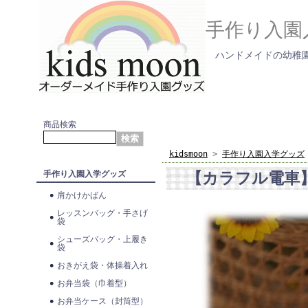
手作り入園
ハンドメイドの幼稚園
商品検索
kidsmoon
>
手作り入園入学グッズ
【カラフル電車
手作り入園入学グッズ
肩かけかばん
レッスンバッグ・手さげ
袋
シューズバッグ・上履き
袋
おきがえ袋・体操着入れ
お弁当袋（巾着型）
お弁当ケース（封筒型）