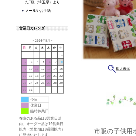
たT様（埼玉県）より
メールやお手紙
営業日カレンダー
＜
2026年8月
＞
日
月
火
水
木
金
土
1
2
3
4
5
6
7
8
拡大表示
9
10
11
12
13
14
15
16
17
18
19
20
21
22
23
24
25
26
27
28
29
30
31
今日
休業日
臨時休業日
在庫のある品は3営業日以
内、オーダー品は10営業日
以内（繁忙期は8週間以内）
市販の子供用
に発送いたします。