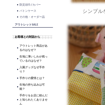
防災頭巾/カバー
シンプル
バトンケース
その他・オーダー品
アウトレットSALE
お客様との対話から
アウトレット商品があ
るのはなぜ？
生地に薄いしわが残っ
ているのはなぜ？
入園グッズなぜ手作
り？
手作りの愛情とは？
生地の持ち込みは可
能？
手作りをお店に頼んだ
と知られたくありませ
ん