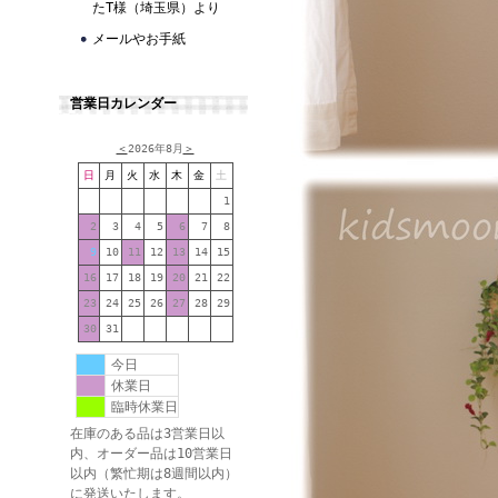
たT様（埼玉県）より
メールやお手紙
営業日カレンダー
＜
2026年8月
＞
日
月
火
水
木
金
土
1
2
3
4
5
6
7
8
9
10
11
12
13
14
15
16
17
18
19
20
21
22
23
24
25
26
27
28
29
30
31
今日
休業日
臨時休業日
在庫のある品は3営業日以
内、オーダー品は10営業日
以内（繁忙期は8週間以内）
に発送いたします。