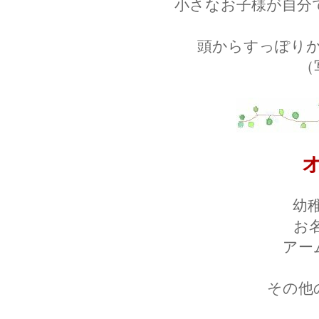
小さなお子様が自分
頭からすっぽり
（
幼
お
アー
その他