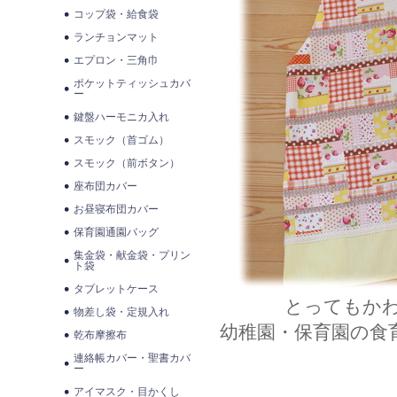
コップ袋・給食袋
ランチョンマット
エプロン・三角巾
ポケットティッシュカバ
ー
鍵盤ハーモニカ入れ
スモック（首ゴム）
スモック（前ボタン）
座布団カバー
お昼寝布団カバー
保育園通園バッグ
集金袋・献金袋・プリン
ト袋
タブレットケース
とってもか
物差し袋・定規入れ
幼稚園・保育園の食
乾布摩擦布
連絡帳カバー・聖書カバ
ー
アイマスク・目かくし