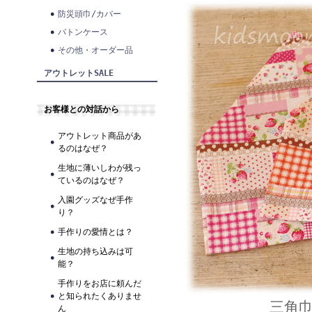
防災頭巾/カバー
バトンケース
その他・オーダー品
アウトレットSALE
お客様との対話から
アウトレット商品があ
るのはなぜ？
生地に薄いしわが残っ
ているのはなぜ？
入園グッズなぜ手作
り？
手作りの愛情とは？
生地の持ち込みは可
能？
手作りをお店に頼んだ
と知られたくありませ
三角
ん