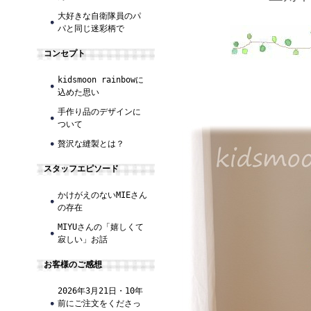
大好きな自衛隊員のパ
パと同じ迷彩柄で
コンセプト
kidsmoon rainbowに
込めた思い
手作り品のデザインに
ついて
贅沢な縫製とは？
スタッフエピソード
かけがえのないMIEさん
の存在
MIYUさんの「嬉しくて
寂しい」お話
お客様のご感想
2026年3月21日・10年
前にご注文をくださっ