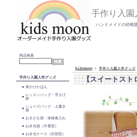
手作り入園
ハンドメイドの幼稚園
商品検索
kidsmoon
>
手作り入園入学グッズ
【スイートスト
手作り入園入学グッズ
肩かけかばん
レッスンバッグ・手さげ
袋
シューズバッグ・上履き
袋
おきがえ袋・体操着入れ
お弁当袋（巾着型）
お弁当ケース（封筒型）