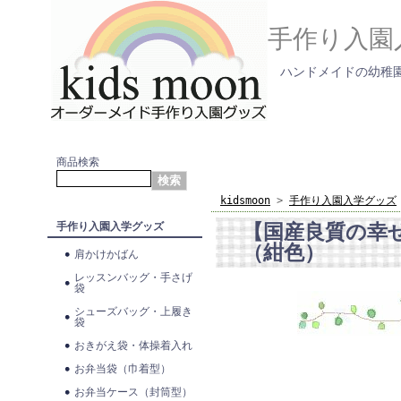
手作り入園
ハンドメイドの幼稚園
商品検索
kidsmoon
>
手作り入園入学グッズ
【国産良質の幸
手作り入園入学グッズ
（紺色）
肩かけかばん
レッスンバッグ・手さげ
袋
シューズバッグ・上履き
袋
おきがえ袋・体操着入れ
お弁当袋（巾着型）
お弁当ケース（封筒型）