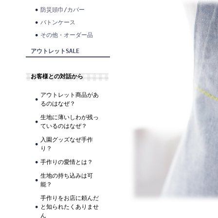
防災頭巾/カバー
バトンケース
その他・オーダー品
アウトレットSALE
お客様との対話から
アウトレット商品があ
るのはなぜ？
生地に薄いしわが残っ
ているのはなぜ？
入園グッズなぜ手作
り？
手作りの愛情とは？
生地の持ち込みは可
能？
手作りをお店に頼んだ
と知られたくありませ
ん