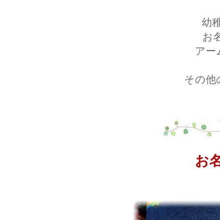
幼
お
アー
その他
お