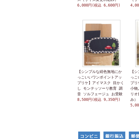
6,000円(税込 6,600円)
4,0
【シンプルな紺色無地にか
【シ
っこいいワンポイントアッ
っこ
プリケ】アイマスク 目かく
プリ
し モンテッソーリ教育 調
小物
音 ソルフェージュ お受験
リオ
8,500円(税込 9,350円)
み）
5,0