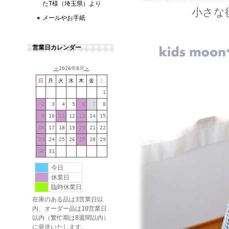
たT様（埼玉県）より
小さな
メールやお手紙
営業日カレンダー
＜
2026年8月
＞
日
月
火
水
木
金
土
1
2
3
4
5
6
7
8
9
10
11
12
13
14
15
16
17
18
19
20
21
22
23
24
25
26
27
28
29
30
31
今日
休業日
臨時休業日
在庫のある品は3営業日以
内、オーダー品は10営業日
以内（繁忙期は8週間以内）
に発送いたします。