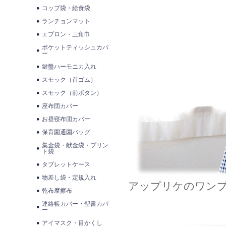
コップ袋・給食袋
ランチョンマット
エプロン・三角巾
ポケットティッシュカバ
ー
鍵盤ハーモニカ入れ
スモック（首ゴム）
スモック（前ボタン）
座布団カバー
お昼寝布団カバー
保育園通園バッグ
集金袋・献金袋・プリン
ト袋
タブレットケース
物差し袋・定規入れ
アップリケのワン
乾布摩擦布
連絡帳カバー・聖書カバ
ー
アイマスク・目かくし