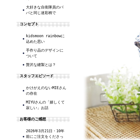
大好きな自衛隊員のパ
パと同じ迷彩柄で
コンセプト
kidsmoon rainbowに
込めた思い
手作り品のデザインに
ついて
贅沢な縫製とは？
スタッフエピソード
かけがえのないMIEさん
の存在
MIYUさんの「嬉しくて
寂しい」お話
お客様のご感想
2026年3月21日・10年
前にご注文をくださっ