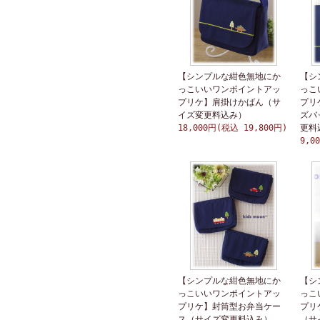
【シンプルな紺色無地にか
【シ
っこいいワンポイントアッ
っこ
プリケ】肩掛けかばん（サ
プリ
イズ変更料込み）
ズバ
18,000円(税込 19,800円)
更料
9,0
【シンプルな紺色無地にか
【シ
っこいいワンポイントアッ
っこ
プリケ】封筒型お弁当ケー
プリ
ス（サイズ変更料込み）
（サ