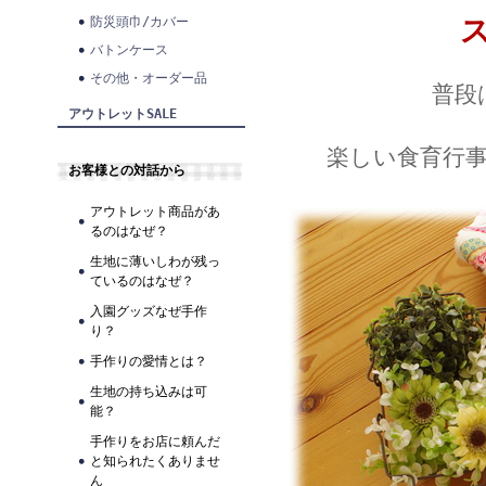
防災頭巾/カバー
バトンケース
その他・オーダー品
普段
アウトレットSALE
楽しい食育行
お客様との対話から
アウトレット商品があ
るのはなぜ？
生地に薄いしわが残っ
ているのはなぜ？
入園グッズなぜ手作
り？
手作りの愛情とは？
生地の持ち込みは可
能？
手作りをお店に頼んだ
と知られたくありませ
ん