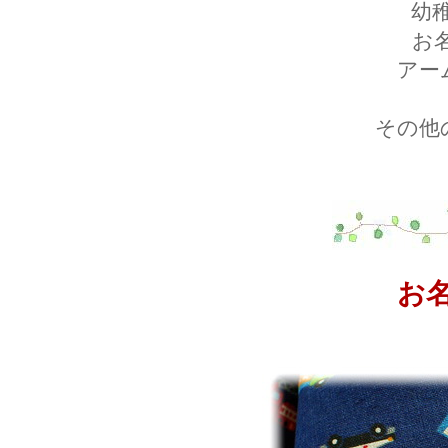
幼
お
アー
その他
お