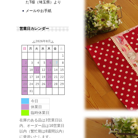
たT様（埼玉県）より
メールやお手紙
営業日カレンダー
＜
2026年8月
＞
日
月
火
水
木
金
土
1
2
3
4
5
6
7
8
9
10
11
12
13
14
15
16
17
18
19
20
21
22
23
24
25
26
27
28
29
30
31
今日
休業日
臨時休業日
在庫のある品は3営業日以
内、オーダー品は10営業日
以内（繁忙期は8週間以内）
に発送いたします。