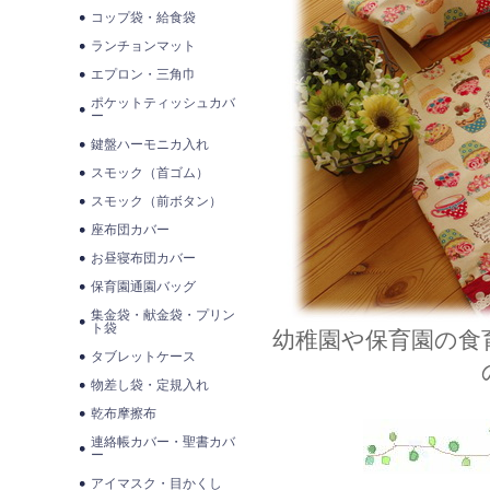
コップ袋・給食袋
ランチョンマット
エプロン・三角巾
ポケットティッシュカバ
ー
鍵盤ハーモニカ入れ
スモック（首ゴム）
スモック（前ボタン）
座布団カバー
お昼寝布団カバー
保育園通園バッグ
集金袋・献金袋・プリン
ト袋
幼稚園や保育園の食
タブレットケース
物差し袋・定規入れ
乾布摩擦布
連絡帳カバー・聖書カバ
ー
アイマスク・目かくし