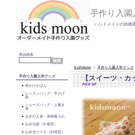
手作り入園
ハンドメイドの幼稚園
商品検索
kidsmoon
>
手作り入園入学グッズ
【スイーツ・カ
手作り入園入学グッズ
肩かけかばん
レッスンバッグ・手さげ
袋
シューズバッグ・上履き
袋
おきがえ袋・体操着入れ
お弁当袋（巾着型）
お弁当ケース（封筒型）