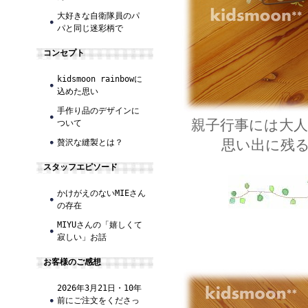
大好きな自衛隊員のパ
パと同じ迷彩柄で
コンセプト
kidsmoon rainbowに
込めた思い
手作り品のデザインに
親子行事には大
ついて
思い出に残
贅沢な縫製とは？
スタッフエピソード
かけがえのないMIEさん
の存在
MIYUさんの「嬉しくて
寂しい」お話
お客様のご感想
2026年3月21日・10年
前にご注文をくださっ